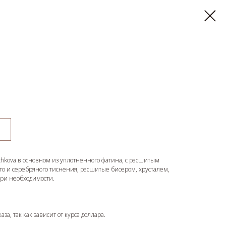
lchkova в основном из уплотнённого фатина, с расшитым
го и серебряного тиснения, расшитые бисером, хрусталем,
при необходимости.
за, так как зависит от курса доллара.