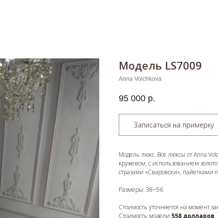
Модель LS7009
Anna Volchkova
95 000
р.
Записаться на примерку
Модель люкс. Все люксы от Anna Vo
кружевом, с использованием золото
стразами «Сваровски», пайетками 
Размеры: 38−56
Стоимость уточняется на момент зака
Стоимость модели
558 долларов